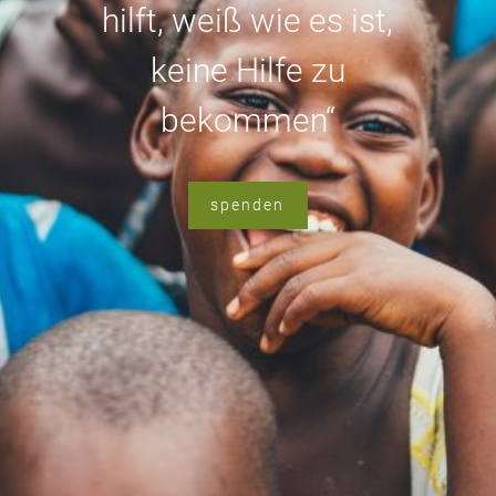
hilft, weiß wie es ist,
keine Hilfe zu
bekommen“
spenden