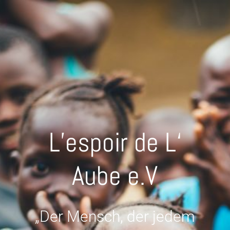
L’espoir de L‘
Aube e.V
„Der Mensch, der jedem